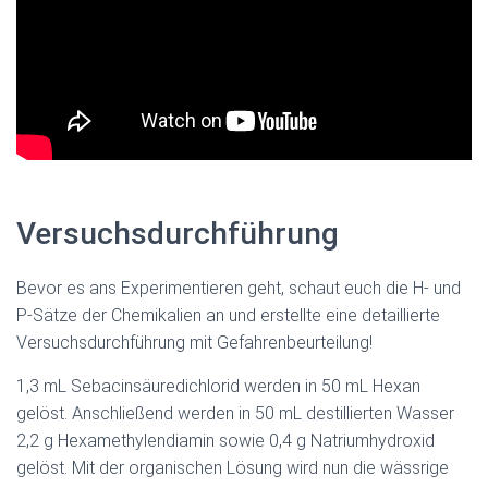
Versuchsdurchführung
Bevor es ans Experimentieren geht, schaut euch die H- und
P-Sätze der Chemikalien an und erstellte eine detaillierte
Versuchsdurchführung mit Gefahrenbeurteilung!
1,3 mL Sebacinsäuredichlorid werden in 50 mL Hexan
gelöst. Anschließend werden in 50 mL destillierten Wasser
2,2 g Hexamethylendiamin sowie 0,4 g Natriumhydroxid
gelöst. Mit der organischen Lösung wird nun die wässrige