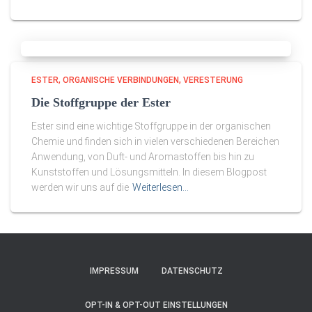
ESTER
ORGANISCHE VERBINDUNGEN
VERESTERUNG
Die Stoffgruppe der Ester
Ester sind eine wichtige Stoffgruppe in der organischen
Chemie und finden sich in vielen verschiedenen Bereichen
Anwendung, von Duft- und Aromastoffen bis hin zu
Kunststoffen und Lösungsmitteln. In diesem Blogpost
werden wir uns auf die
Weiterlesen…
IMPRESSUM
DATENSCHUTZ
OPT-IN & OPT-OUT EINSTELLUNGEN