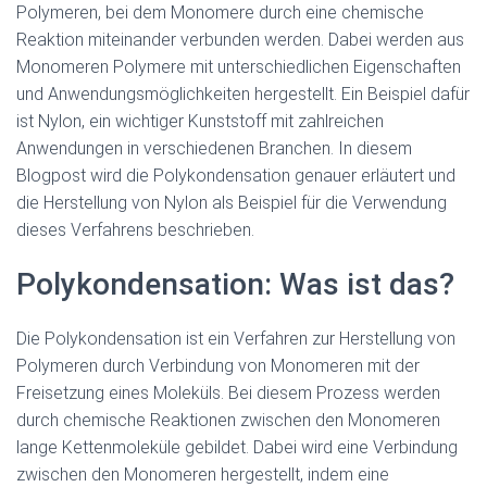
ce
tt
at
e
G
d
ai
e
Polymeren, bei dem Monomere durch eine chemische
b
er
s
dI
di
l
n
Reaktion miteinander verbunden werden. Dabei werden aus
o
A
n
t
Monomeren Polymere mit unterschiedlichen Eigenschaften
und Anwendungsmöglichkeiten hergestellt. Ein Beispiel dafür
ok
p
ist Nylon, ein wichtiger Kunststoff mit zahlreichen
p
Anwendungen in verschiedenen Branchen. In diesem
Blogpost wird die Polykondensation genauer erläutert und
die Herstellung von Nylon als Beispiel für die Verwendung
dieses Verfahrens beschrieben.
Polykondensation: Was ist das?
Die Polykondensation ist ein Verfahren zur Herstellung von
Polymeren durch Verbindung von Monomeren mit der
Freisetzung eines Moleküls. Bei diesem Prozess werden
durch chemische Reaktionen zwischen den Monomeren
lange Kettenmoleküle gebildet. Dabei wird eine Verbindung
zwischen den Monomeren hergestellt, indem eine