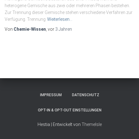
heterogene Gemische aus zwei oder mehreren Phasen bestehen.
Zur Trennung dieser Gemische stehen verschiedene Verfahren zur
Verfügung. Trennung
Weiterlesen…
Von
Chemie-Wissen
, vor
3 Jahren
IMPRESSUM
DATENSCHUTZ
OPT-IN & OPT-OUT EINSTELLUNGEN
Hestia | Entwickelt von
ThemeIsle