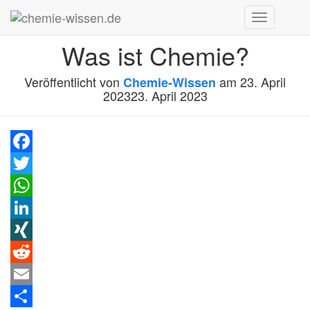
Navigation
umschalten
Was ist Chemie?
Veröffentlicht von
am
23. April
Chemie-Wissen
2023
23. April 2023
Facebook
Twitter
WhatsApp
LinkedIn
XING
Reddit
Email